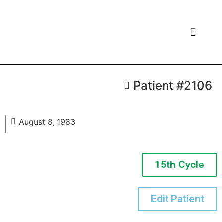
PATIENTS LIST
ADD PATIENT
Patient #2106
Edit Patient
August 8, 1983
Patient Name
15th Cycle
Cycle
Edit Patient