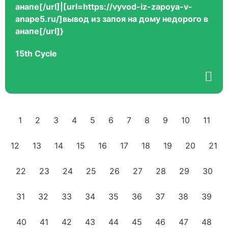
анапе[/url]|[url=https://vyvod-iz-zapoya-v-
anape5.ru/]вывод из запоя на дому недорого в
анапе[/url]}
15th Cycle
1
2
3
4
5
6
7
8
9
10
11
12
13
14
15
16
17
18
19
20
21
22
23
24
25
26
27
28
29
30
31
32
33
34
35
36
37
38
39
40
41
42
43
44
45
46
47
48