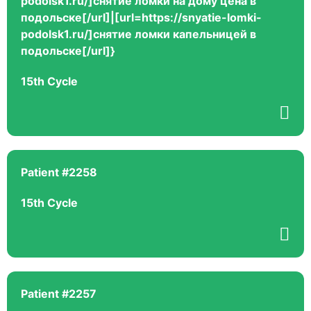
podolsk1.ru/]снятие ломки на дому цена в
подольске[/url]|[url=https://snyatie-lomki-
podolsk1.ru/]снятие ломки капельницей в
подольске[/url]}
15th Cycle
Patient #2258
15th Cycle
Patient #2257