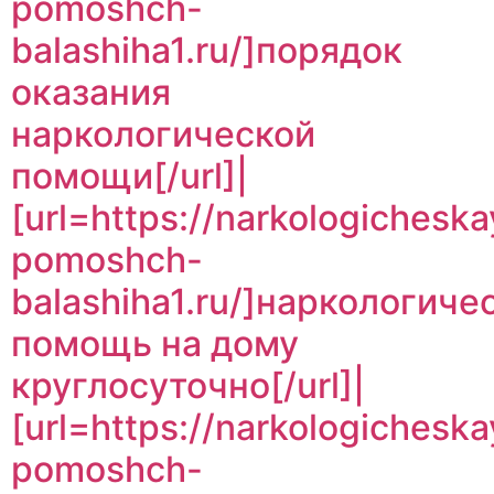
pomoshch-
balashiha1.ru/]порядок
оказания
наркологической
помощи[/url]|
[url=https://narkologicheska
pomoshch-
balashiha1.ru/]наркологиче
помощь на дому
круглосуточно[/url]|
[url=https://narkologicheska
pomoshch-