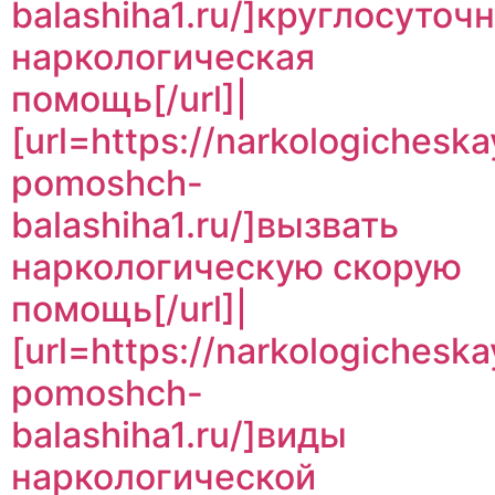
balashiha1.ru/]круглосуточ
наркологическая
помощь[/url]|
[url=https://narkologicheska
pomoshch-
balashiha1.ru/]вызвать
наркологическую скорую
помощь[/url]|
[url=https://narkologicheska
pomoshch-
balashiha1.ru/]виды
наркологической